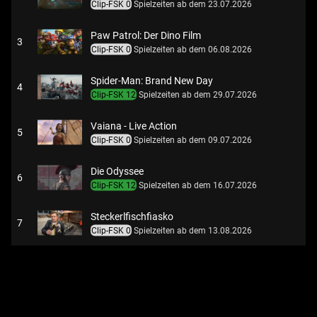
Clip-FSK 0
Spielzeiten ab dem 23.07.2026
Paw Patrol: Der Dino Film
3
Clip-FSK 0
Spielzeiten ab dem 06.08.2026
Spider-Man: Brand New Day
4
Clip-FSK 12
Spielzeiten ab dem 29.07.2026
Vaiana - Live Action
5
Clip-FSK 0
Spielzeiten ab dem 09.07.2026
Die Odyssee
6
Clip-FSK 12
Spielzeiten ab dem 16.07.2026
Steckerlfischfiasko
7
Clip-FSK 0
Spielzeiten ab dem 13.08.2026
Obsession - Du sollst mich lieben
8
Clip-FSK 6
Spielzeiten ab dem 25.06.2026
Kontra K: Orchestrated - Live from Channel Aid 2026
9