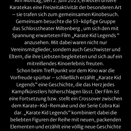
Am Montag, den 2. Juni 2025, erlebten unsere
Karatekas eine Freizeitaktivität der besonderen Art
– sie trafen sich zum gemeinsamen Kinobesuch.
Gemeinsam besuchte die 53-köpfige Gruppe
das
Schlosstheater Miltenberg
, um sich den mit
Spannung erwarteten Film „
Karate Kid Legends
“
anzusehen. Mit dabei waren nicht nur
Vereinsmitglieder, sondern auch Geschwister und
Eltern, die ihre Liebsten begleiteten und sich auf ein
mitreißendes Kinoerlebnis freuten.
Schon beim Treffpunkt vor dem Kino war die
Vorfreude spürbar – schließlich erzählt „Karate Kid
Legends“ eine Geschichte, die das Herz jedes
Kampfkünstlers höherschlagen lässt. Der Film ist
eine Fortsetzung bzw. stellt ein Crossover zwischen
dem Karate-Kid-Remake und der Serie Cobra Kai
dar. „Karate Kid Legends“ kombiniert dabei die
beliebten Figuren der Reihe mit neuen, packenden
Elementen und erzählt eine völlig neue Geschichte